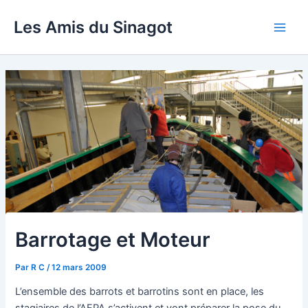
Aller
Les Amis du Sinagot
au
Main
contenu
Men
Barrotage et Moteur
Par
R C
/
12 mars 2009
L’ensemble des barrots et barrotins sont en place, les