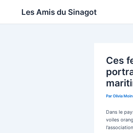
Aller
Les Amis du Sinagot
au
contenu
Ces f
portr
marit
Par
Olivia Moi
Dans le pay
voiles oran
l’associati