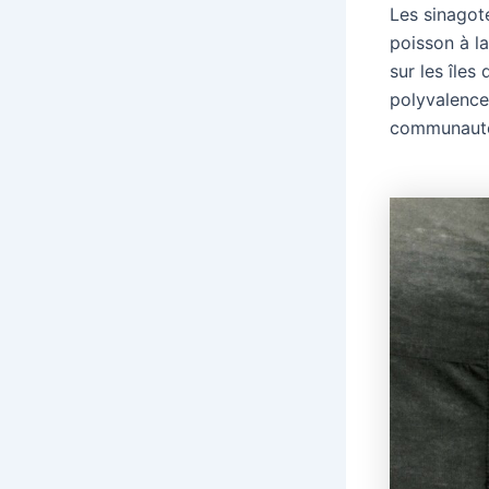
Les sinagote
poisson à l
sur les îles
polyvalence
communauté