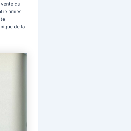
: vente du
ntre amies
tte
mique de la