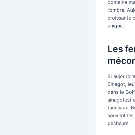
domaine mas
l’ombre. Auj
croissante 
unique.
Les fe
méco
Si aujourd’
Sinagot, leu
dans le Gol
sinagotes) 
familiaux. B
souvent les 
pêcheurs.