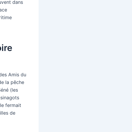
ouvent dans
lace
ritime
ire
 des Amis du
de la pêche
éné (les
 sinagots
lle fermait
lles de