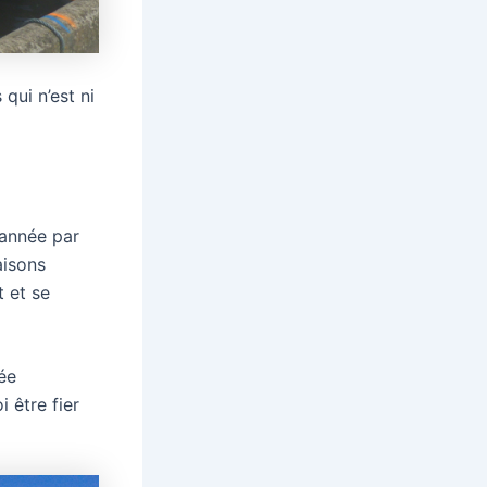
 qui n’est ni
 année par
aisons
t et se
ée
 être fier