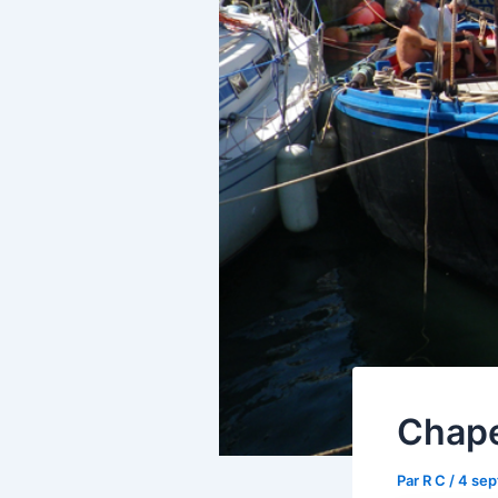
Chape
Par
R C
/
4 sep