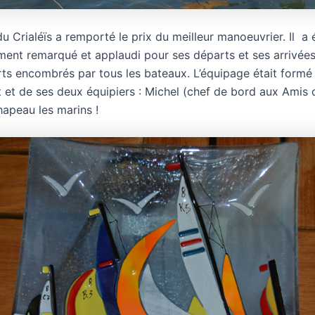
u Crialéïs a remporté le prix du meilleur manoeuvrier. Il a 
ment remarqué et applaudi pour ses départs et ses arrivées 
rts encombrés par tous les bateaux. L’équipage était formé
 et de ses deux équipiers : Michel (chef de bord aux Amis 
hapeau les marins !