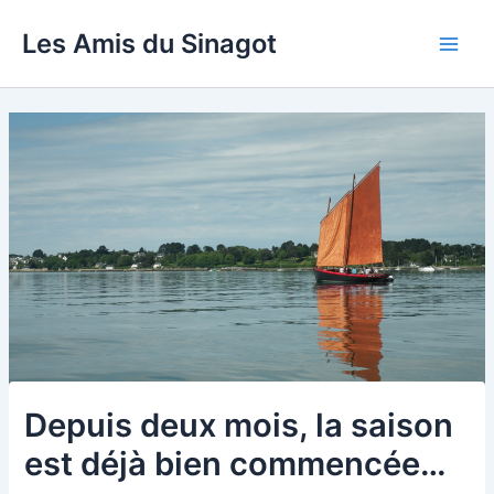
Aller
Les Amis du Sinagot
au
Main
contenu
Men
Depuis deux mois, la saison
est déjà bien commencée…