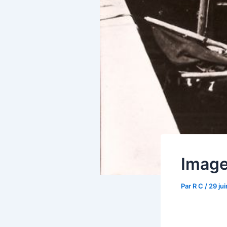
Image
Par
R C
/
29 ju