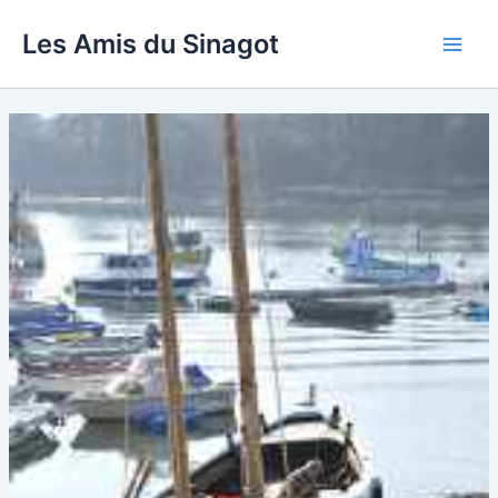
Aller
Les Amis du Sinagot
au
Main
contenu
Men