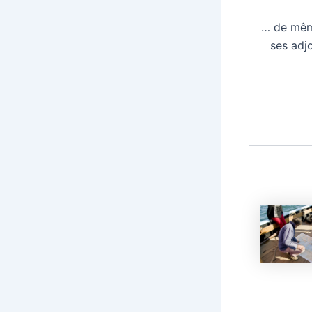
… de mê
ses adjo