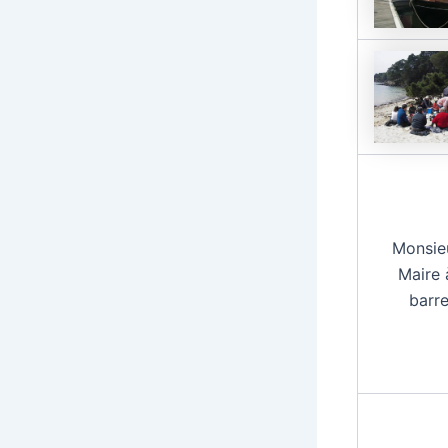
Monsieu
Maire 
barr