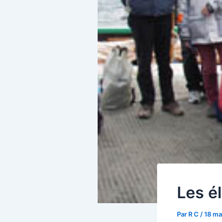
Les é
Par
R C
/
18 ma