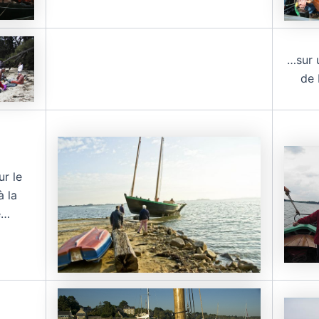
…sur 
de 
r le
à la
e…