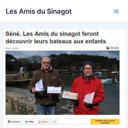
Aller
Les Amis du Sinagot
au
Main
contenu
Men