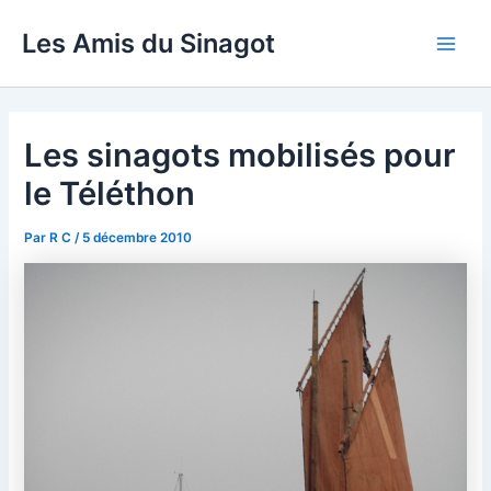
Aller
Les Amis du Sinagot
au
Main
contenu
Men
Les sinagots mobilisés pour
le Téléthon
Par
R C
/
5 décembre 2010