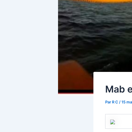
Mab e
Par
R C
/
15 ma