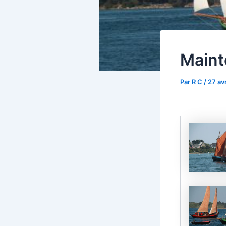
Mainte
Par
R C
/
27 avr