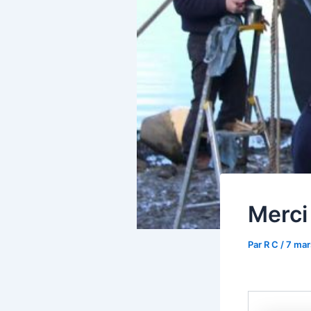
Merci
Par
R C
/
7 mar