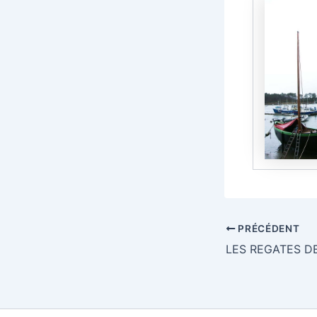
Navigation
PRÉCÉDENT
des
LES REGATES DE
articles