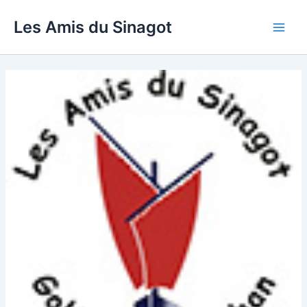
Aller
Les Amis du Sinagot
au
Main
contenu
Men