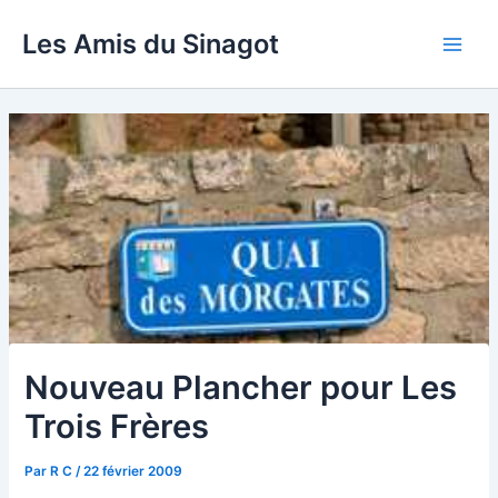
Aller
Les Amis du Sinagot
au
Main
contenu
Men
Nouveau Plancher pour Les
Trois Frères
Par
R C
/
22 février 2009