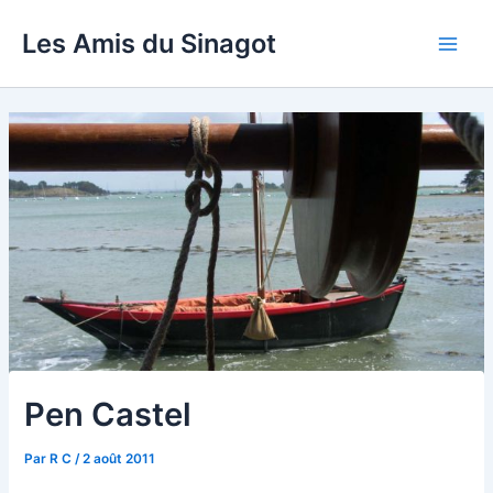
Aller
Les Amis du Sinagot
au
Main
contenu
Men
Pen Castel
Par
R C
/
2 août 2011