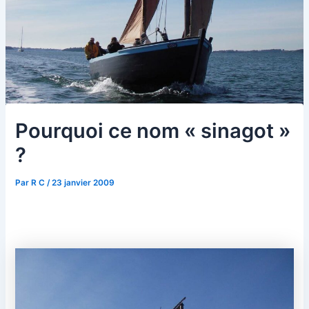
Pourquoi ce nom « sinagot »
?
Par
R C
/
23 janvier 2009