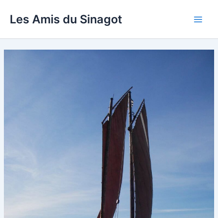
Aller
Les Amis du Sinagot
au
Main
contenu
Men