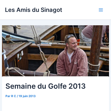
Aller
Les Amis du Sinagot
au
Main
contenu
Men
Semaine du Golfe 2013
Par
R C
/
19 juin 2013