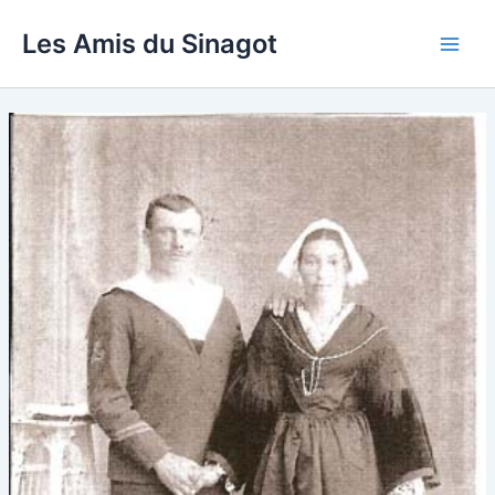
Aller
Les Amis du Sinagot
au
Main
contenu
Men