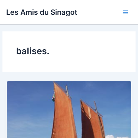
Aller
Les Amis du Sinagot
au
Main
contenu
Men
balises.