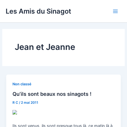
Aller
Les Amis du Sinagot
au
Main
contenu
Men
Jean et Jeanne
Non classé
Qu’ils sont beaux nos sinagots !
R C
/
2 mai 2011
Ils sont venus, ils sont presque tous là, ce matin là à