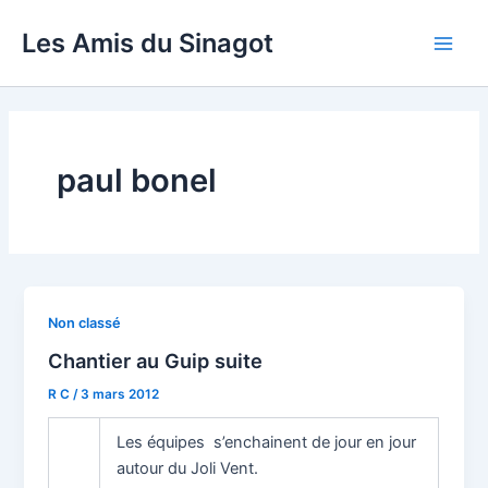
Aller
Les Amis du Sinagot
au
Main
contenu
Men
paul bonel
Non classé
Chantier au Guip suite
R C
/
3 mars 2012
Les équipes s’enchainent de jour en jour
autour du Joli Vent.