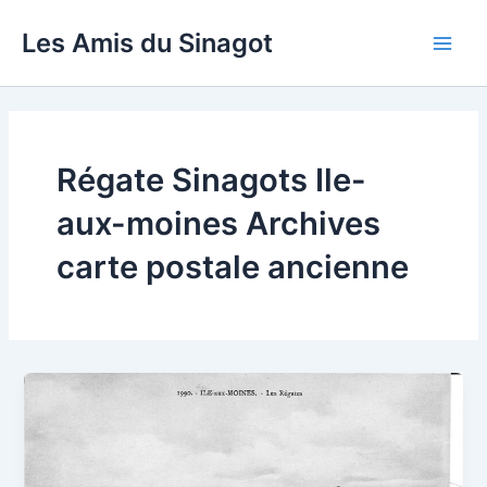
Aller
Les Amis du Sinagot
au
Main
contenu
Men
Régate Sinagots Ile-
aux-moines Archives
carte postale ancienne