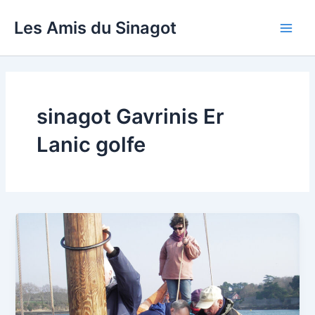
Aller
Les Amis du Sinagot
au
Main
contenu
Men
sinagot Gavrinis Er
Lanic golfe