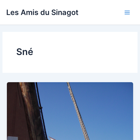
Aller
Les Amis du Sinagot
au
Main
contenu
Men
Sné