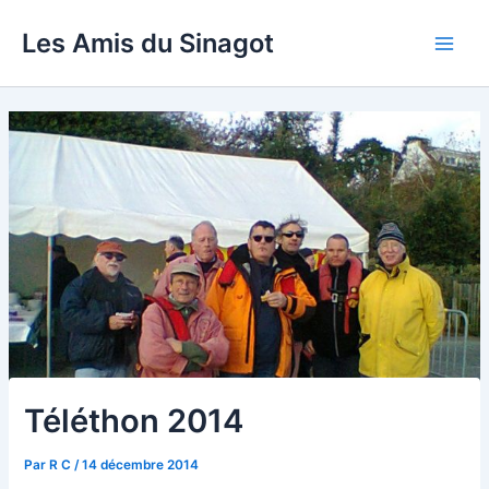
Aller
Les Amis du Sinagot
au
Main
contenu
Men
Téléthon 2014
Par
R C
/
14 décembre 2014