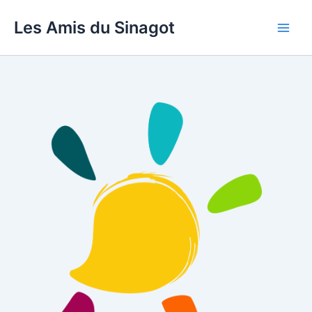
Aller
Les Amis du Sinagot
au
Main
contenu
Men