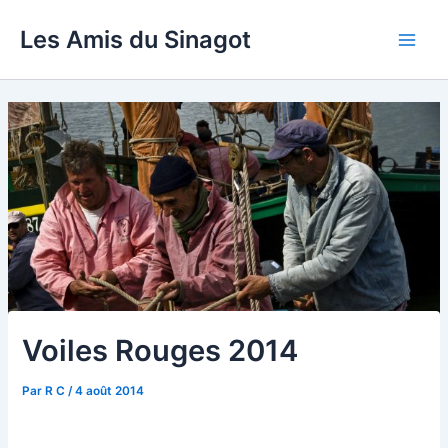
Aller
Les Amis du Sinagot
au
Main
contenu
Men
Voiles Rouges 2014
Par
R C
/
4 août 2014