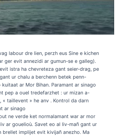
vag labour dre lien, perzh eus Sine e kichen
r ger evit annezidi ar gumun-se e galleg).
 evit istra ha chevreteza gant seier-drag, pe
 gant ur chalu a berchenn betek penn-
 kuitaat ar Mor Bihan. Paramant ar sinago
t pep a ouel tredefarzhet : ur mizan a-
 « taillevent » he anv . Kontrol da darn
t ar sinago
zout ne verde ket normalamant war ar mor
liv ar gouelioù. Savet eo al liv-mañ gant ur
brellet implijet evit kivijañ anezho. Ma