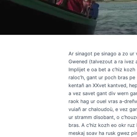
Ar sinagot pe sinago a zo ur 
Gwened (talvezout a ra ivez a
Implijet e oa bet a c’hiz kozh
raloc’h, gant ur poch bras pe
kentañ an XXvet kantved, hep
a vez savet gant div wern gan
raok hag ur ouel vras a-dreñv,
vuiañ ar chaloudoù, e vez gan
ur stramm disobant, o c’hou
bras. A c’hiz kozh eo okr ruz 
meskaj soav ha rusk gwez pin 