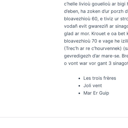
c’helle livioù gouelioù ar big
d’eben, ha zoken d’ur porzh d’
bloavezhioù 60, e tiviz ur st
vodañ evit gwareziñ ar sinag
glad ar mor. Krouet e oa bet
bloavezhioù 70 e vage he izil
(Trec’h ar re c’hourvennek) (
gevredigezh d’ar mare-se. B
o vont war vor gant 3 sinagot
Les trois frères
Joli vent
Mar Er Guip