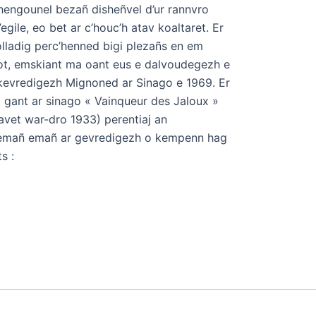
i hengounel bezañ disheñvel d’ur rannvro
egile, eo bet ar c’houc’h atav koaltaret. Er
rolladig perc’henned bigi plezañs en em
ot, emskiant ma oant eus e dalvoudegezh e
 kevredigezh Mignoned ar Sinago e 1969. Er
i gant ar sinago « Vainqueur des Jaloux »
savet war-dro 1933) perentiaj an
remañ emañ ar gevredigezh o kempenn hag
s :