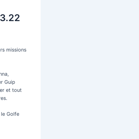
03.22
urs missions
nna,
er Guip
er et tout
res.
 le Golfe