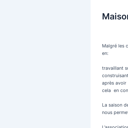
Maiso
Malgré les c
en:
travaillant
construisant
après avoir
cela en cont
La saison de
nous permett
L’associati