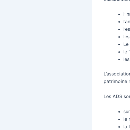
l’i
l’a
l’e
le
Le
le
les
L’associatio
patrimoine 
Les ADS sont
su
le 
la 