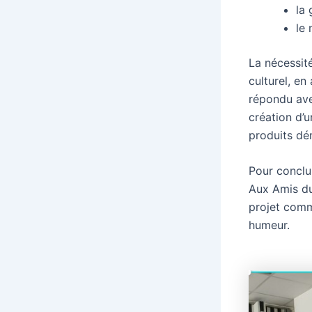
la
le 
La nécessit
culturel, e
répondu ave
création d’
produits dér
Pour conclu
Aux Amis du
projet commu
humeur.