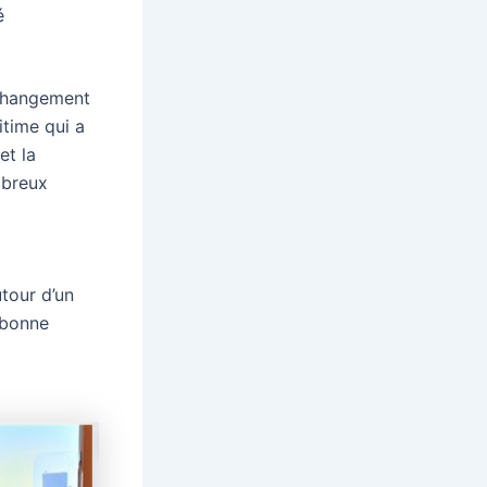
é
 changement
itime qui a
et la
mbreux
tour d’un
a bonne