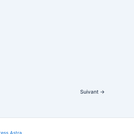
Suivant
→
ess Astra