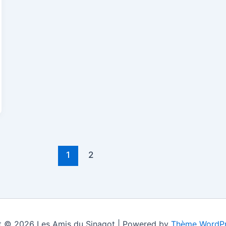
1
2
t © 2026 Les Amis du Sinagot | Powered by
Thème WordPr