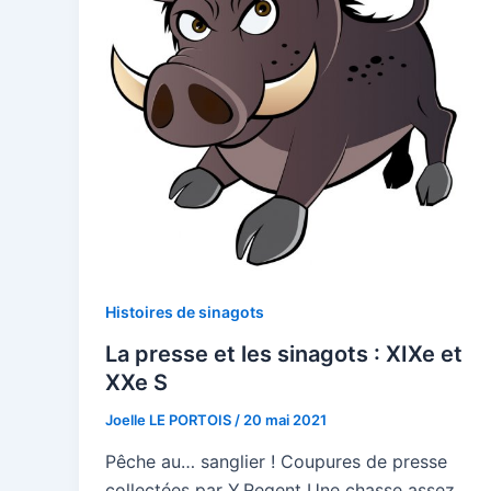
Histoires de sinagots
La presse et les sinagots : XIXe et
XXe S
Joelle LE PORTOIS
/
20 mai 2021
Pêche au… sanglier ! Coupures de presse
collectées par Y.Regent Une chasse assez