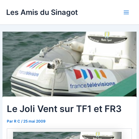
Aller
Les Amis du Sinagot
au
Main
contenu
Men
Le Joli Vent sur TF1 et FR3
Par
R C
/
25 mai 2009