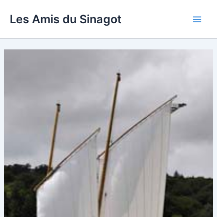
Aller
Les Amis du Sinagot
au
Main
contenu
Men