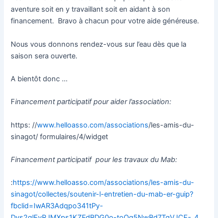
aventure soit en y travaillant soit en aidant à son
financement. Bravo à chacun pour votre aide généreuse.
Nous vous donnons rendez-vous sur l’eau dès que la
saison sera ouverte.
A bientôt donc …
F
inancement participatif pour aider l’association:
https: //
www.helloasso.com/associations
/les-amis-du-
sinagot/ formulaires/4/widget
Financement participatif pour les travaux du Mab:
:
https://www.helloasso.com/associations/les-amis-du-
sinagot/collectes/soutenir-l-entretien-du-mab-er-guip?
fbclid=IwAR3Adqpo341tPy-
Dvs2qlEvRJMXps1KZFdBDG0o-toQg5NwBd7TgVJCE-_4