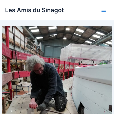
Aller
Les Amis du Sinagot
au
Main
contenu
Men