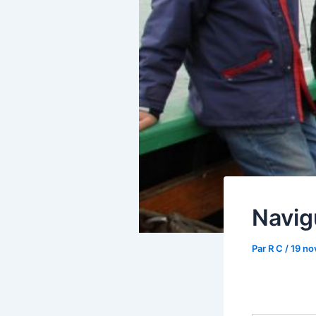
Navig
Par
R C
/
19 n