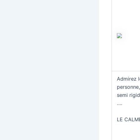
Admirez l
personne,
semi rigi
….
LE CALME 