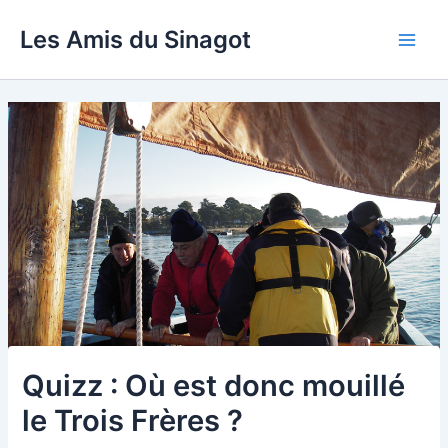
Aller
Les Amis du Sinagot
au
Main
contenu
Men
Quizz : Où est donc mouillé
le Trois Frères ?