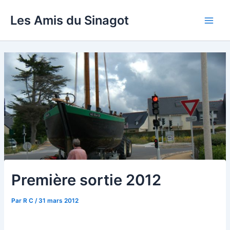
Aller
Les Amis du Sinagot
au
Main
contenu
Men
Première sortie 2012
Par
R C
/
31 mars 2012