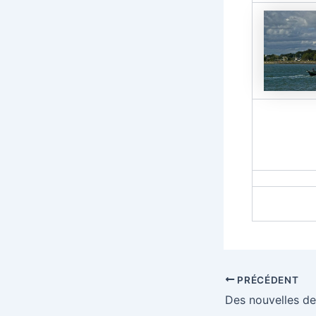
Navigation
PRÉCÉDENT
des
Des nouvelles de