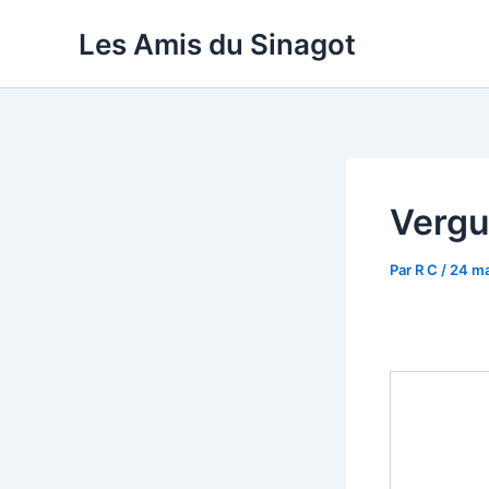
Aller
Les Amis du Sinagot
au
contenu
Vergu
Par
R C
/
24 ma