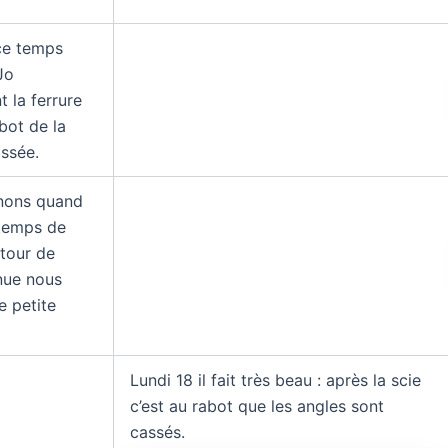
ce temps
Jo
 la ferrure
bot de la
ssée.
nons quand
temps de
etour de
nue nous
e petite
Lundi 18 il fait très beau : après la scie
c’est au rabot que les angles sont
cassés.