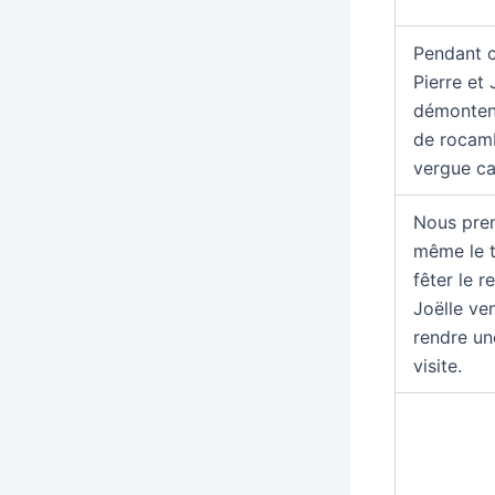
Pendant 
Pierre et 
démontent
de rocam
vergue ca
Nous pre
même le 
fêter le r
Joëlle ve
rendre un
visite.