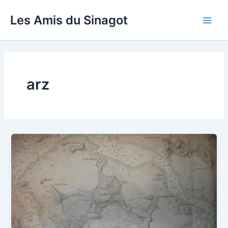
Aller
Les Amis du Sinagot
au
Main
contenu
Men
arz