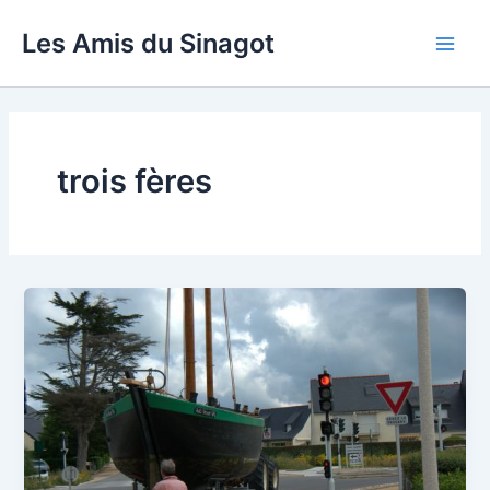
Aller
Les Amis du Sinagot
au
Main
contenu
Men
trois fères